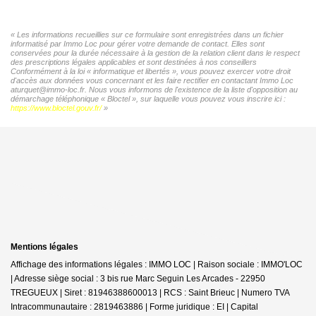
« Les informations recueillies sur ce formulaire sont enregistrées dans un fichier
informatisé par Immo Loc pour gérer votre demande de contact. Elles sont
conservées pour la durée nécessaire à la gestion de la relation client dans le respect
des prescriptions légales applicables et sont destinées à nos conseillers
Conformément à la loi « informatique et libertés », vous pouvez exercer votre droit
d'accès aux données vous concernant et les faire rectifier en contactant Immo Loc
aturquet@immo-loc.fr. Nous vous informons de l'existence de la liste d'opposition au
démarchage téléphonique « Bloctel », sur laquelle vous pouvez vous inscrire ici :
https://www.bloctel.gouv.fr/
»
Mentions légales
Affichage des informations légales : IMMO LOC | Raison sociale : IMMO'LOC
| Adresse siège social : 3 bis rue Marc Seguin Les Arcades - 22950
TREGUEUX | Siret : 81946388600013 | RCS : Saint Brieuc | Numero TVA
Intracommunautaire : 2819463886 | Forme juridique : EI | Capital