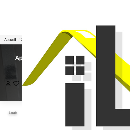
ACCUEIL
Accueil
2 pièces
Référence IL186
LOUER
Appartement 2 pièce(s)
,
Ploufragan
FAIRE GÉRER
Loué
MON AGENCE
2
pièce(s)
•
38
m²
•
Réf : IL186
AVIS CLIENTS
Loué
CONTACT