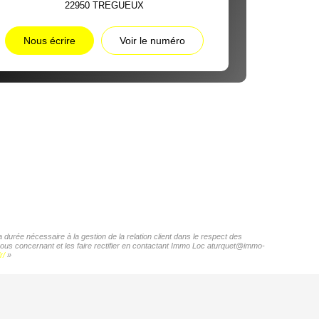
22950
TREGUEUX
Nous écrire
Voir le numéro
durée nécessaire à la gestion de la relation client dans le respect des
 vous concernant et les faire rectifier en contactant Immo Loc aturquet@immo-
r/
»