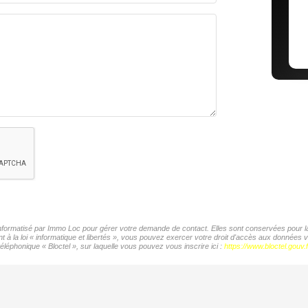
 informatisé par Immo Loc pour gérer votre demande de contact. Elles sont conservées pour la 
t à la loi « informatique et libertés », vous pouvez exercer votre droit d'accès aux données
éléphonique « Bloctel », sur laquelle vous pouvez vous inscrire ici :
https://www.bloctel.gouv.f