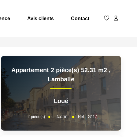
ence
Avis clients
Contact
Appartement 2 pièce(s) 52.31 m2
,
Lamballe
Loué
52
m²
2
pièce(s)
Réf :
G117