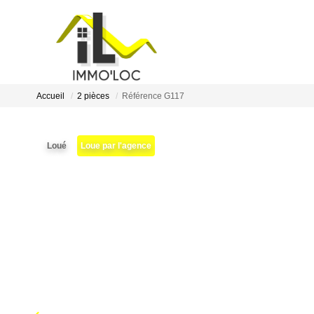
Accueil
2 pièces
Référence G117
Loué
Loue par l'agence