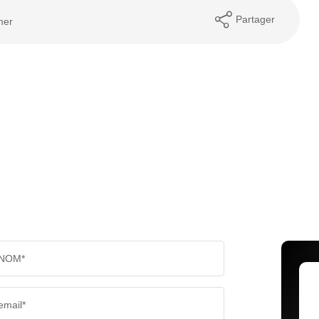
Partager
mer
NOM*
email*