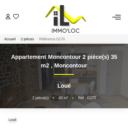
ACCUEIL
Accueil
2 pièces
Référence G170
LOUER
Appartement Moncontour 2 pièce(s) 35
FAIRE GÉRER
m2
,
Moncontour
MON AGENCE
Loué
AVIS CLIENTS
2
pièce(s)
•
40
m²
•
Réf : G170
CONTACT
Loué