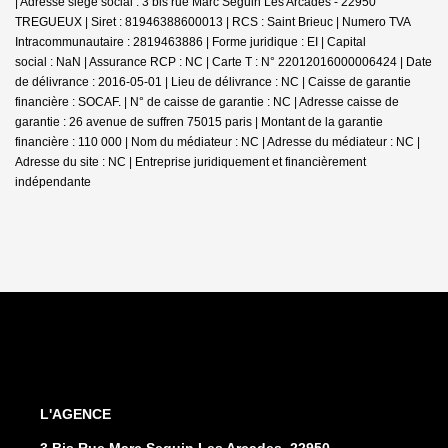
| Adresse siège social : 3 bis rue Marc Seguin Les Arcades - 22950
TREGUEUX | Siret : 81946388600013 | RCS : Saint Brieuc | Numero TVA
Intracommunautaire : 2819463886 | Forme juridique : EI | Capital
social : NaN | Assurance RCP : NC |
Carte T : N° 22012016000006424 | Date
de délivrance : 2016-05-01 | Lieu de délivrance : NC | Caisse de garantie
financière : SOCAF. | N° de caisse de garantie : NC | Adresse caisse de
garantie : 26 avenue de suffren 75015 paris | Montant de la garantie
financière : 110 000 | Nom du médiateur : NC | Adresse du médiateur : NC |
Adresse du site : NC |
Entreprise juridiquement et financièrement
indépendante
L'AGENCE
3 Bis Rue Marc Seguin Les Arcades, 22950