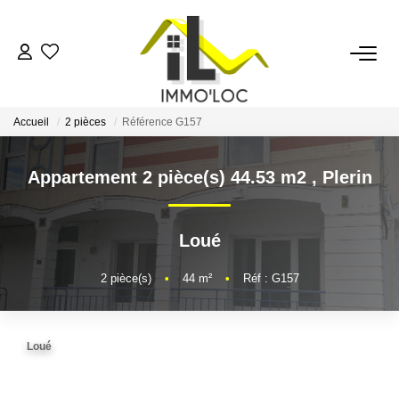
ACCUEIL
Accueil
2 pièces
Référence G157
LOUER
Appartement 2 pièce(s) 44.53 m2
,
Plerin
FAIRE GÉRER
Loué
MON AGENCE
2
pièce(s)
•
44
m²
•
Réf : G157
AVIS CLIENTS
Loué
CONTACT