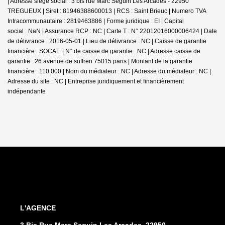
| Adresse siège social : 3 bis rue Marc Seguin Les Arcades - 22950
TREGUEUX | Siret : 81946388600013 | RCS : Saint Brieuc | Numero TVA
Intracommunautaire : 2819463886 | Forme juridique : EI | Capital
social : NaN | Assurance RCP : NC |
Carte T : N° 22012016000006424 | Date
de délivrance : 2016-05-01 | Lieu de délivrance : NC | Caisse de garantie
financière : SOCAF. | N° de caisse de garantie : NC | Adresse caisse de
garantie : 26 avenue de suffren 75015 paris | Montant de la garantie
financière : 110 000 | Nom du médiateur : NC | Adresse du médiateur : NC |
Adresse du site : NC |
Entreprise juridiquement et financièrement
indépendante
L'AGENCE
3 Bis Rue Marc Seguin Les Arcades, 22950