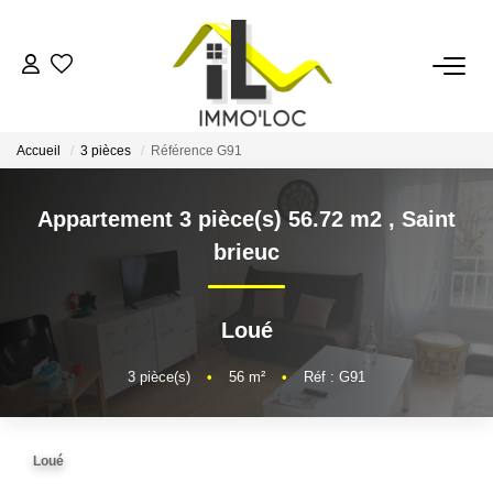
ACCUEIL
Accueil
3 pièces
Référence G91
LOUER
Appartement 3 pièce(s) 56.72 m2
,
Saint
FAIRE GÉRER
brieuc
MON AGENCE
Loué
AVIS CLIENTS
3
pièce(s)
•
56
m²
•
Réf : G91
CONTACT
Loué