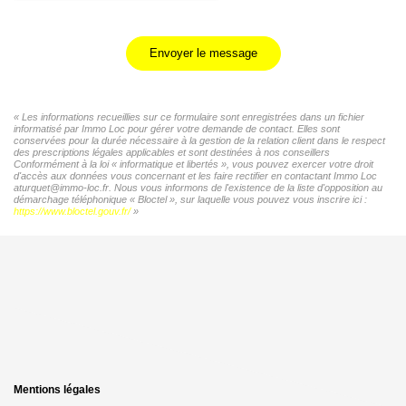
Envoyer le message
« Les informations recueillies sur ce formulaire sont enregistrées dans un fichier
informatisé par Immo Loc pour gérer votre demande de contact. Elles sont
conservées pour la durée nécessaire à la gestion de la relation client dans le respect
des prescriptions légales applicables et sont destinées à nos conseillers
Conformément à la loi « informatique et libertés », vous pouvez exercer votre droit
d'accès aux données vous concernant et les faire rectifier en contactant Immo Loc
aturquet@immo-loc.fr. Nous vous informons de l'existence de la liste d'opposition au
démarchage téléphonique « Bloctel », sur laquelle vous pouvez vous inscrire ici :
https://www.bloctel.gouv.fr/
»
Mentions légales