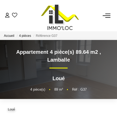
ACCUEIL
Accueil
4 pièces
Référence G37
LOUER
Appartement 4 pièce(s) 89.64 m2
,
FAIRE GÉRER
Lamballe
MON AGENCE
Loué
AVIS CLIENTS
4
pièce(s)
•
89
m²
•
Réf : G37
CONTACT
Loué