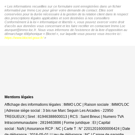
« Les informations recueillies sur ce formulaire sont enregistrées dans un fichier
informatisé par Immo Loc pour gérer votre demande de contact. Elles sont
conservées pour la durée nécessaire à la gestion de la relation client dans le respect
des prescriptions légales applicables et sont destinées à nos conseillers
Conformément à la loi « informatique et libertés », vous pouvez exercer votre droit
d'accès aux données vous concernant et les faire rectifier en contactant Immo Loc
aturquet@immo-loc.fr. Nous vous informons de l'existence de la liste d'opposition au
démarchage téléphonique « Bloctel », sur laquelle vous pouvez vous inscrire ici :
https://www.bloctel.gouv.fr/
»
Mentions légales
Affichage des informations légales : IMMO LOC | Raison sociale : IMMO'LOC
| Adresse siège social : 3 bis rue Marc Seguin Les Arcades - 22950
TREGUEUX | Siret : 81946388600013 | RCS : Saint Brieuc | Numero TVA
Intracommunautaire : 2819463886 | Forme juridique : EI | Capital
social : NaN | Assurance RCP : NC |
Carte T : N° 22012016000006424 | Date
de délivrance : 2016-05-01 | Lieu de délivrance : NC | Caisse de garantie