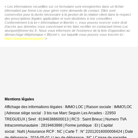
« Les informations recueillies sur ce formulaire sont enregistrées dans un fichier
informatisé par Immo Loc pour gérer votre demande de contact. Elles sont
conservées pour la durée nécessaire à la gestion de la relation client dans le respect
des prescriptions légales applicables et sont destinées à nos conseillers
Conformément à la loi « informatique et libertés », vous pouvez exercer votre droit
d'accès aux données vous concernant et les faire rectifier en contactant Immo Loc
aturquet@immo-loc.fr. Nous vous informons de l'existence de la liste d'opposition au
démarchage téléphonique « Bloctel », sur laquelle vous pouvez vous inscrire ici :
https://www.bloctel.gouv.fr/
»
Mentions légales
Affichage des informations légales : IMMO LOC | Raison sociale : IMMO'LOC
| Adresse siège social : 3 bis rue Marc Seguin Les Arcades - 22950
TREGUEUX | Siret : 81946388600013 | RCS : Saint Brieuc | Numero TVA
Intracommunautaire : 2819463886 | Forme juridique : EI | Capital
social : NaN | Assurance RCP : NC |
Carte T : N° 22012016000006424 | Date
de délivrance : 2016-05-01 | Lieu de délivrance : NC | Caisse de garantie