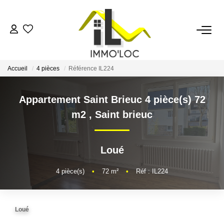
ACCUEIL
Accueil
4 pièces
Référence IL224
LOUER
Appartement Saint Brieuc 4 pièce(s) 72
FAIRE GÉRER
m2
,
Saint brieuc
MON AGENCE
Loué
AVIS CLIENTS
4
pièce(s)
•
72
m²
•
Réf : IL224
CONTACT
Loué