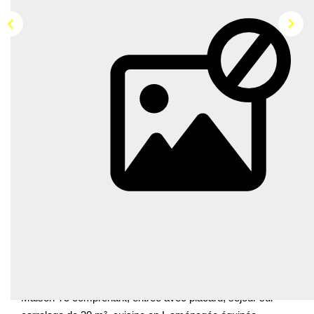
Description
Réf : G38
TREGUEUX à 800 m du bourg et proche de l'Hôpital,
maison neuve de 2017 libre le 15 février pour une 1ère
occupation!
Maison T5 comprenant, entrée avec placard, séjour sur