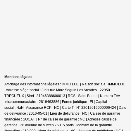
Mentions légales
Affichage des informations légales : IMMO LOC | Raison sociale : IMMO'LOC
| Adresse siège social : 3 bis rue Marc Seguin Les Arcades - 22950
TREGUEUX | Siret : 81946388600013 | RCS : Saint Brieuc | Numero TVA
Intracommunautaire : 2819463886 | Forme juridique : EI | Capital
social : NaN | Assurance RCP : NC |
Carte T : N° 22012016000006424 | Date
de délivrance : 2016-05-01 | Lieu de délivrance : NC | Caisse de garantie
financière : SOCAF. | N° de caisse de garantie : NC | Adresse caisse de
garantie : 26 avenue de suffren 75015 paris | Montant de la garantie
financière : 110 000 | Nom du médiateur : NC | Adresse du médiateur : NC |