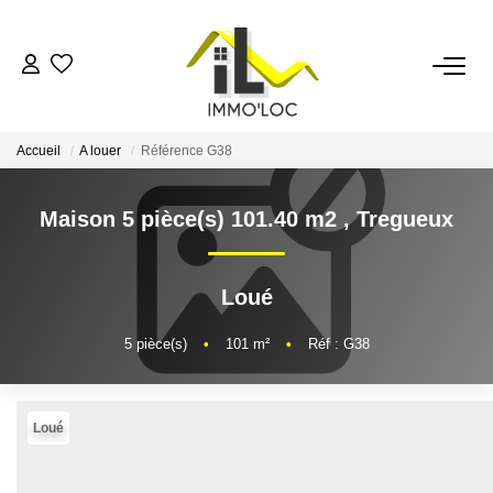
ACCUEIL
Accueil
A louer
Référence G38
LOUER
Maison 5 pièce(s) 101.40 m2
,
Tregueux
FAIRE GÉRER
Loué
MON AGENCE
5
pièce(s)
•
101
m²
•
Réf : G38
AVIS CLIENTS
Loué
CONTACT