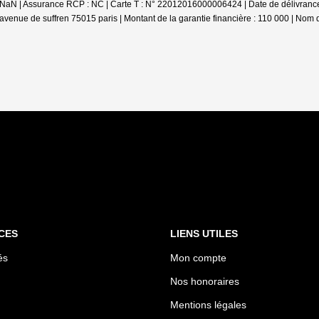
 : NaN | Assurance RCP : NC |
Carte T : N° 22012016000006424 | Date de délivrance :
avenue de suffren 75015 paris | Montant de la garantie financière : 110 000 | Nom 
CES
LIENS UTILES
és
Mon compte
Nos honoraires
Mentions légales