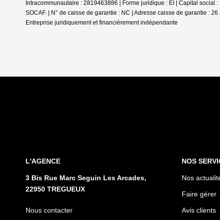
Intracommunautaire : 2819463886 | Forme juridique : EI | Capital social
SOCAF. | N° de caisse de garantie : NC | Adresse caisse de garantie : 26 
Entreprise juridiquement et financièrement indépendante
L'AGENCE
NOS SERVI
3 Bis Rue Marc Seguin Les Arcades,
Nos actualit
22950 TREGUEUX
Faire gérer
Nous contacter
Avis clients