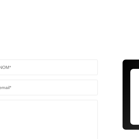
NOM*
email*