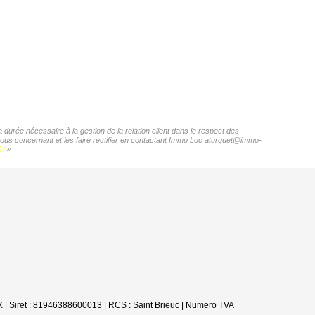
durée nécessaire à la gestion de la relation client dans le respect des
 vous concernant et les faire rectifier en contactant Immo Loc aturquet@immo-
r/
»
 | Siret : 81946388600013 | RCS : Saint Brieuc | Numero TVA