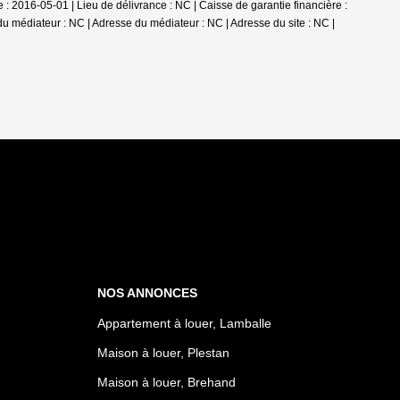
 2016-05-01 | Lieu de délivrance : NC | Caisse de garantie financière :
du médiateur : NC | Adresse du médiateur : NC | Adresse du site : NC |
NOS ANNONCES
Appartement à louer, Lamballe
Maison à louer, Plestan
Maison à louer, Brehand