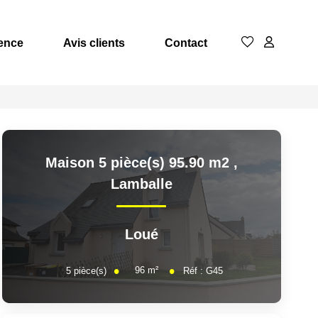
ence
Avis clients
Contact
Maison 5 pièce(s) 95.90 m2
,
Lamballe
Loué
96
m²
5
pièce(s)
Réf :
G45