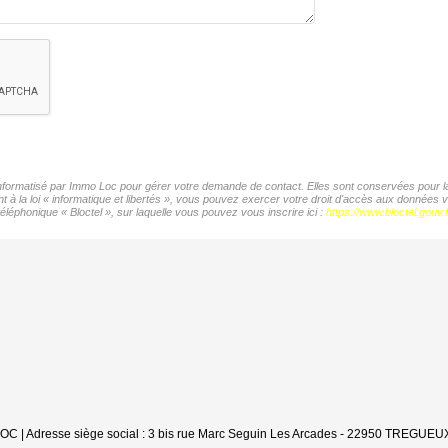
 informatisé par Immo Loc pour gérer votre demande de contact. Elles sont conservées pour la 
t à la loi « informatique et libertés », vous pouvez exercer votre droit d'accès aux données
éléphonique « Bloctel », sur laquelle vous pouvez vous inscrire ici :
https://www.bloctel.gouv.f
'LOC | Adresse siège social : 3 bis rue Marc Seguin Les Arcades - 22950 TREGUEUX