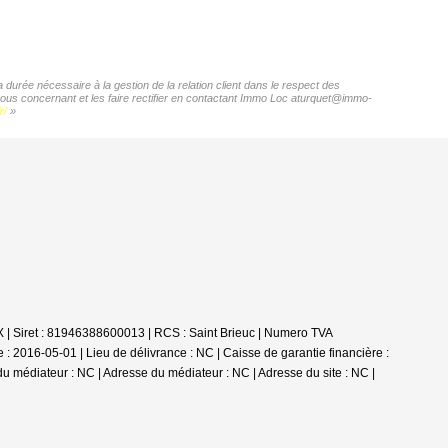
durée nécessaire à la gestion de la relation client dans le respect des
 vous concernant et les faire rectifier en contactant Immo Loc aturquet@immo-
r/
»
 | Siret : 81946388600013 | RCS : Saint Brieuc | Numero TVA
 2016-05-01 | Lieu de délivrance : NC | Caisse de garantie financière :
du médiateur : NC | Adresse du médiateur : NC | Adresse du site : NC |