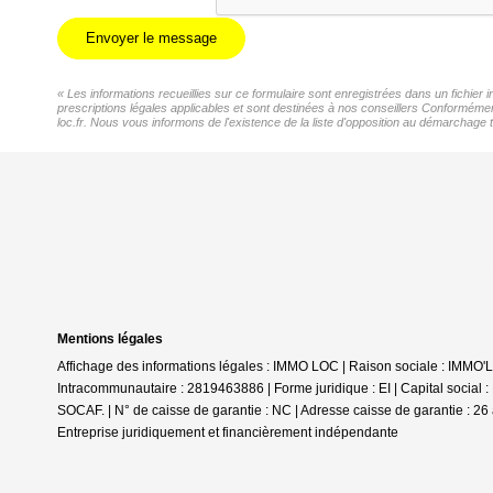
Envoyer le message
« Les informations recueillies sur ce formulaire sont enregistrées dans un fichier
prescriptions légales applicables et sont destinées à nos conseillers Conformémen
loc.fr. Nous vous informons de l'existence de la liste d'opposition au démarchage t
Mentions légales
Affichage des informations légales : IMMO LOC | Raison sociale : IMMO
Intracommunautaire : 2819463886 | Forme juridique : EI | Capital social
SOCAF. | N° de caisse de garantie : NC | Adresse caisse de garantie : 26 
Entreprise juridiquement et financièrement indépendante