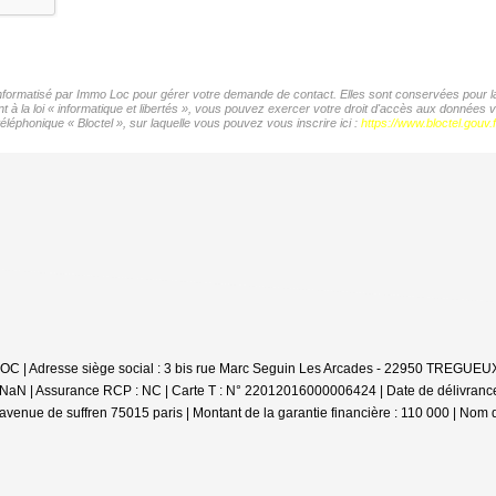
 informatisé par Immo Loc pour gérer votre demande de contact. Elles sont conservées pour la 
t à la loi « informatique et libertés », vous pouvez exercer votre droit d'accès aux données
éléphonique « Bloctel », sur laquelle vous pouvez vous inscrire ici :
https://www.bloctel.gouv.f
'LOC | Adresse siège social : 3 bis rue Marc Seguin Les Arcades - 22950 TREGUEUX
 : NaN | Assurance RCP : NC |
Carte T : N° 22012016000006424 | Date de délivrance :
avenue de suffren 75015 paris | Montant de la garantie financière : 110 000 | Nom 