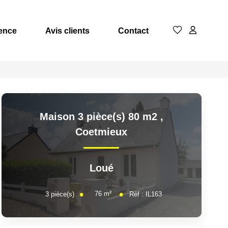
ence
Avis clients
Contact
Maison 3 pièce(s) 80 m2
,
Coetmieux
Loué
76
m²
3
pièce(s)
Réf :
IL163