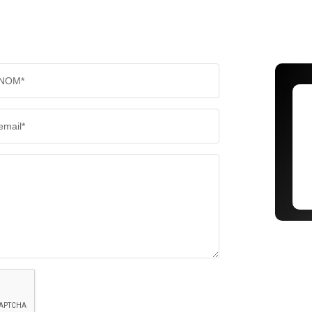
NOM*
email*