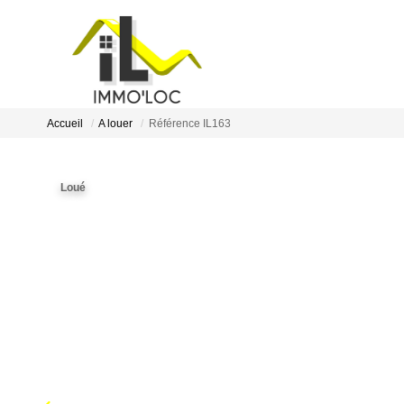
Accueil
A louer
Référence IL163
Loué