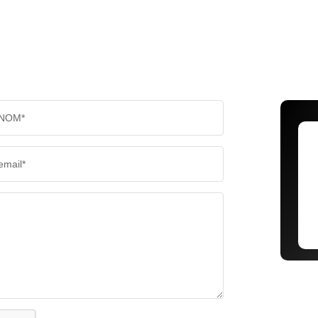
NOM*
email*