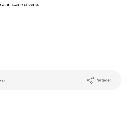
e américaine ouverte.
Partager
mer