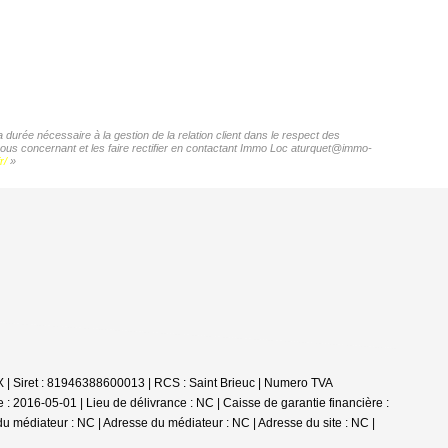
durée nécessaire à la gestion de la relation client dans le respect des
 vous concernant et les faire rectifier en contactant Immo Loc aturquet@immo-
r/
»
 | Siret : 81946388600013 | RCS : Saint Brieuc | Numero TVA
 2016-05-01 | Lieu de délivrance : NC | Caisse de garantie financière :
du médiateur : NC | Adresse du médiateur : NC | Adresse du site : NC |