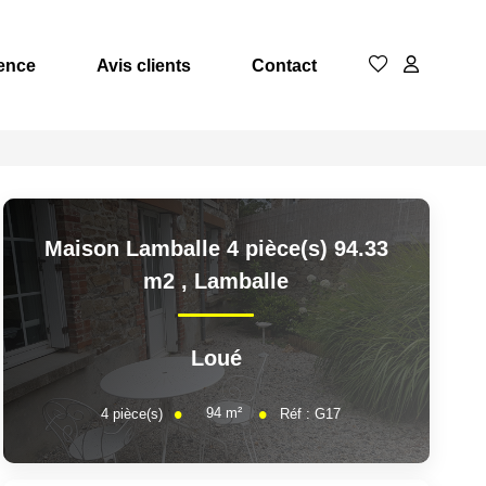
ence
Avis clients
Contact
Maison Lamballe 4 pièce(s) 94.33
m2
,
Lamballe
Loué
94
m²
4
pièce(s)
Réf :
G17