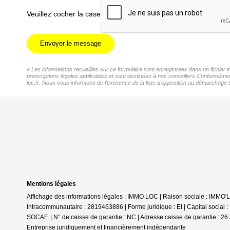
Veuillez cocher la case
Envoyer le message
« Les informations recueillies sur ce formulaire sont enregistrées dans un fichier
prescriptions légales applicables et sont destinées à nos conseillers Conformémen
loc.fr. Nous vous informons de l'existence de la liste d'opposition au démarchage t
Mentions légales
Affichage des informations légales : IMMO LOC | Raison sociale : IMMO
Intracommunautaire : 2819463886 | Forme juridique : EI | Capital social
SOCAF. | N° de caisse de garantie : NC | Adresse caisse de garantie : 26 
Entreprise juridiquement et financièrement indépendante