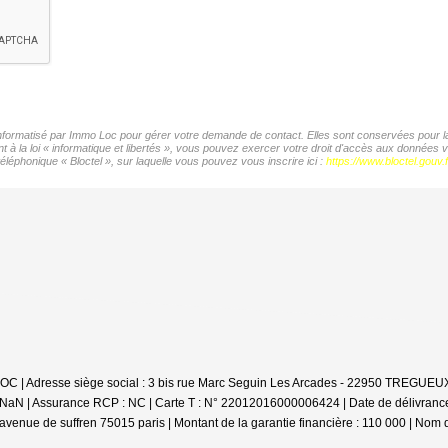
 informatisé par Immo Loc pour gérer votre demande de contact. Elles sont conservées pour la 
t à la loi « informatique et libertés », vous pouvez exercer votre droit d'accès aux données
éléphonique « Bloctel », sur laquelle vous pouvez vous inscrire ici :
https://www.bloctel.gouv.f
'LOC | Adresse siège social : 3 bis rue Marc Seguin Les Arcades - 22950 TREGUEUX
 : NaN | Assurance RCP : NC |
Carte T : N° 22012016000006424 | Date de délivrance :
avenue de suffren 75015 paris | Montant de la garantie financière : 110 000 | Nom 