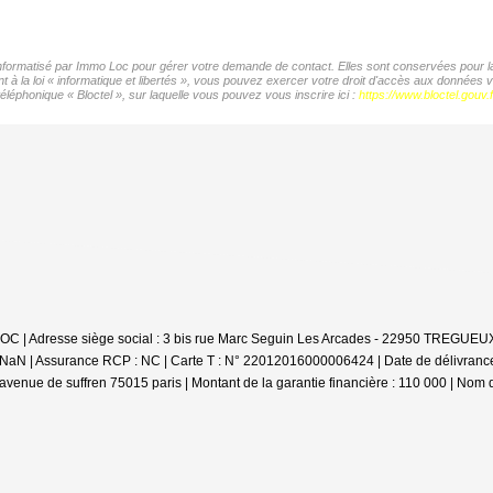
 informatisé par Immo Loc pour gérer votre demande de contact. Elles sont conservées pour la 
t à la loi « informatique et libertés », vous pouvez exercer votre droit d'accès aux données
éléphonique « Bloctel », sur laquelle vous pouvez vous inscrire ici :
https://www.bloctel.gouv.f
'LOC | Adresse siège social : 3 bis rue Marc Seguin Les Arcades - 22950 TREGUEUX
 : NaN | Assurance RCP : NC |
Carte T : N° 22012016000006424 | Date de délivrance :
avenue de suffren 75015 paris | Montant de la garantie financière : 110 000 | Nom 