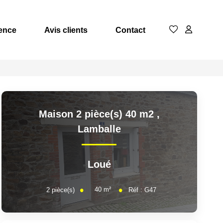
ence
Avis clients
Contact
Maison 2 pièce(s) 40 m2
,
Lamballe
Loué
40
m²
2
pièce(s)
Réf :
G47