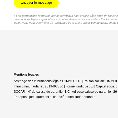
Envoyer le message
« Les informations recueillies sur ce formulaire sont enregistrées dans un fichier
prescriptions légales applicables et sont destinées à nos conseillers Conformémen
loc.fr. Nous vous informons de l'existence de la liste d'opposition au démarchage t
Mentions légales
Affichage des informations légales : IMMO LOC | Raison sociale : IMMO
Intracommunautaire : 2819463886 | Forme juridique : EI | Capital social
SOCAF. | N° de caisse de garantie : NC | Adresse caisse de garantie : 26 
Entreprise juridiquement et financièrement indépendante