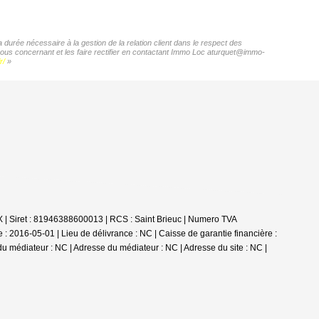
durée nécessaire à la gestion de la relation client dans le respect des
 vous concernant et les faire rectifier en contactant Immo Loc aturquet@immo-
r/
»
 | Siret : 81946388600013 | RCS : Saint Brieuc | Numero TVA
 2016-05-01 | Lieu de délivrance : NC | Caisse de garantie financière :
du médiateur : NC | Adresse du médiateur : NC | Adresse du site : NC |