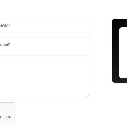
NOM*
email*