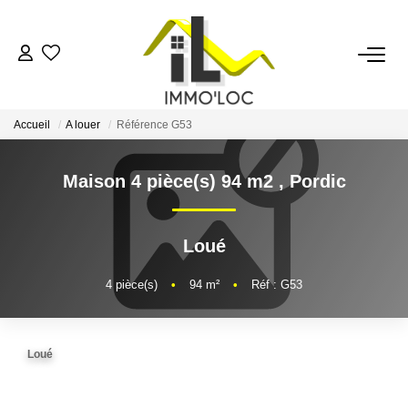
ACCUEIL
Accueil
A louer
Référence G53
LOUER
Maison 4 pièce(s) 94 m2
,
Pordic
FAIRE GÉRER
Loué
MON AGENCE
4
pièce(s)
•
94
m²
•
Réf : G53
AVIS CLIENTS
Loué
CONTACT