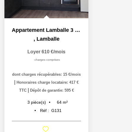
Appartement Lamballe 3 pièce(s) 60 m2
,
Lamballe
Loyer 610 €/mois
charges comprises
dont charges récupérables: 15 €/mois
|
Honoraires charge locataire: 417 €
|
TTC
Dépôt de garantie: 595 €
64
m²
3
pièce(s)
Réf :
G131