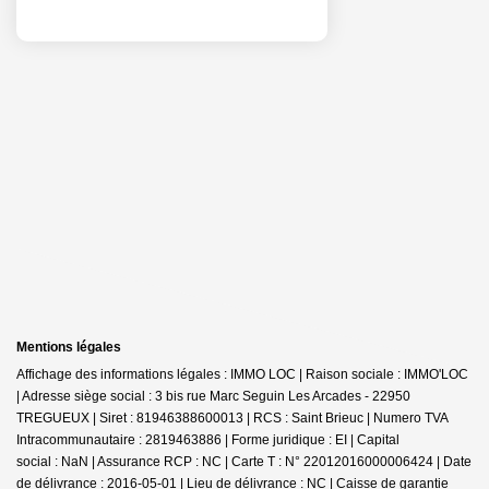
Mentions légales
Affichage des informations légales : IMMO LOC | Raison sociale : IMMO'LOC
| Adresse siège social : 3 bis rue Marc Seguin Les Arcades - 22950
TREGUEUX | Siret : 81946388600013 | RCS : Saint Brieuc | Numero TVA
Intracommunautaire : 2819463886 | Forme juridique : EI | Capital
social : NaN | Assurance RCP : NC |
Carte T : N° 22012016000006424 | Date
de délivrance : 2016-05-01 | Lieu de délivrance : NC | Caisse de garantie