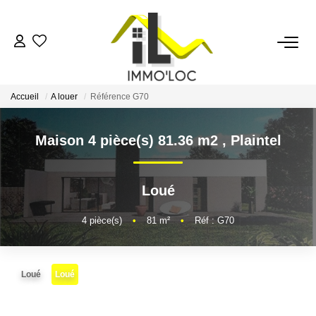
ACCUEIL
Accueil
A louer
Référence G70
LOUER
Maison 4 pièce(s) 81.36 m2
,
Plaintel
FAIRE GÉRER
Loué
MON AGENCE
4
pièce(s)
•
81
m²
•
Réf : G70
AVIS CLIENTS
Loué
Loué
CONTACT