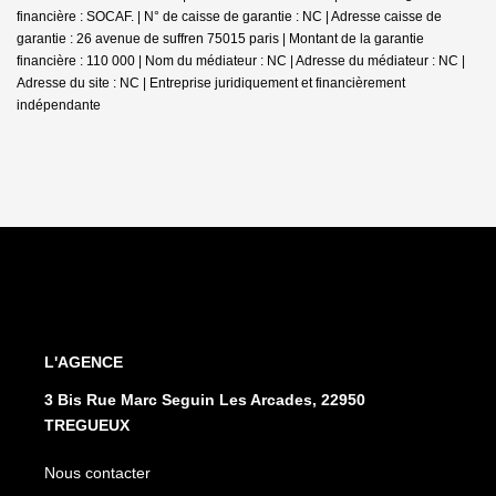
financière : SOCAF. | N° de caisse de garantie : NC | Adresse caisse de
garantie : 26 avenue de suffren 75015 paris | Montant de la garantie
financière : 110 000 | Nom du médiateur : NC | Adresse du médiateur : NC |
Adresse du site : NC |
Entreprise juridiquement et financièrement
indépendante
L'AGENCE
3 Bis Rue Marc Seguin Les Arcades, 22950
TREGUEUX
Nous contacter