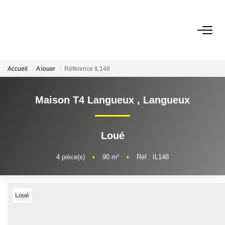
ACCUEIL
Accueil
A louer
Référence IL148
LOUER
Maison T4 Langueux
,
Langueux
FAIRE GÉRER
Loué
MON AGENCE
4
pièce(s)
•
90
m²
•
Réf : IL148
AVIS CLIENTS
Loué
CONTACT