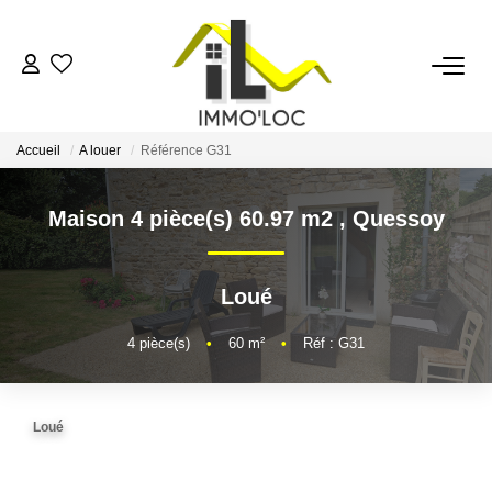
ACCUEIL
Accueil
A louer
Référence G31
LOUER
Maison 4 pièce(s) 60.97 m2
,
Quessoy
FAIRE GÉRER
Loué
MON AGENCE
4
pièce(s)
•
60
m²
•
Réf : G31
AVIS CLIENTS
Loué
CONTACT