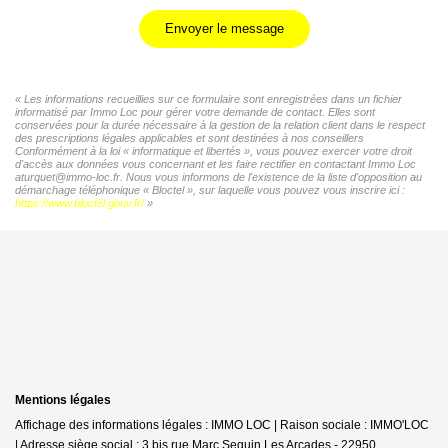
Envoyer le message
« Les informations recueillies sur ce formulaire sont enregistrées dans un fichier
informatisé par Immo Loc pour gérer votre demande de contact. Elles sont
conservées pour la durée nécessaire à la gestion de la relation client dans le respect
des prescriptions légales applicables et sont destinées à nos conseillers
Conformément à la loi « informatique et libertés », vous pouvez exercer votre droit
d'accès aux données vous concernant et les faire rectifier en contactant Immo Loc
aturquet@immo-loc.fr. Nous vous informons de l'existence de la liste d'opposition au
démarchage téléphonique « Bloctel », sur laquelle vous pouvez vous inscrire ici :
https://www.bloctel.gouv.fr/
»
Mentions légales
Affichage des informations légales : IMMO LOC | Raison sociale : IMMO'LOC
| Adresse siège social : 3 bis rue Marc Seguin Les Arcades - 22950