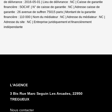
de délivrance : 2016-05-01 | Lieu de délivrance : NC | Caisse de garantie
financière : SOCAF. | N° de caisse de garantie : NC | Adresse caisse de
garantie : 26 avenue de suffren 75015 paris | Montant de la garantie
financière : 110 000 | Nom du médiateur : NC | Adresse du médiateur : NC |
Adresse du site : NC |
Entreprise juridiquement et financièrement
indépendante
L'AGENCE
3 Bis Rue Marc Seguin Les Arcades, 22950
TREGUEUX
Nous contacter