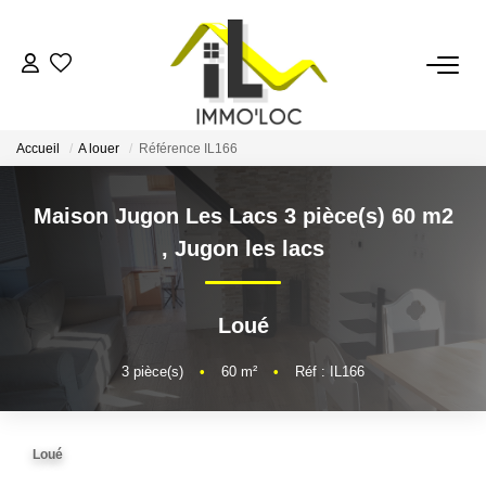
ACCUEIL
Accueil
A louer
Référence IL166
LOUER
Maison Jugon Les Lacs 3 pièce(s) 60 m2
FAIRE GÉRER
,
Jugon les lacs
MON AGENCE
Loué
AVIS CLIENTS
3
pièce(s)
•
60
m²
•
Réf : IL166
CONTACT
Loué