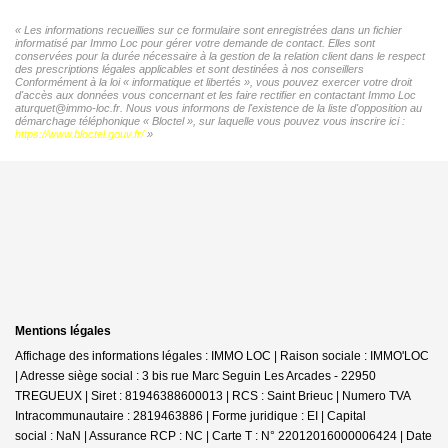
« Les informations recueillies sur ce formulaire sont enregistrées dans un fichier
informatisé par Immo Loc pour gérer votre demande de contact. Elles sont
conservées pour la durée nécessaire à la gestion de la relation client dans le respect
des prescriptions légales applicables et sont destinées à nos conseillers
Conformément à la loi « informatique et libertés », vous pouvez exercer votre droit
d'accès aux données vous concernant et les faire rectifier en contactant Immo Loc
aturquet@immo-loc.fr. Nous vous informons de l'existence de la liste d'opposition au
démarchage téléphonique « Bloctel », sur laquelle vous pouvez vous inscrire ici :
https://www.bloctel.gouv.fr/
»
Mentions légales
Affichage des informations légales : IMMO LOC | Raison sociale : IMMO'LOC
| Adresse siège social : 3 bis rue Marc Seguin Les Arcades - 22950
TREGUEUX | Siret : 81946388600013 | RCS : Saint Brieuc | Numero TVA
Intracommunautaire : 2819463886 | Forme juridique : EI | Capital
social : NaN | Assurance RCP : NC |
Carte T : N° 22012016000006424 | Date