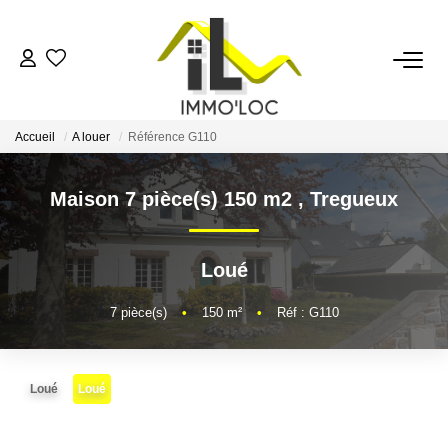
ACCUEIL
Accueil
A louer
Référence G110
LOUER
Maison 7 pièce(s) 150 m2
,
Tregueux
FAIRE GÉRER
Loué
MON AGENCE
7
pièce(s)
•
150
m²
•
Réf : G110
AVIS CLIENTS
Loué
Loué
CONTACT