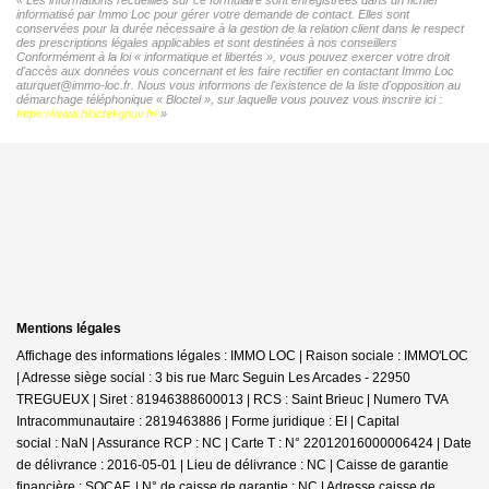
informatisé par Immo Loc pour gérer votre demande de contact. Elles sont
conservées pour la durée nécessaire à la gestion de la relation client dans le respect
des prescriptions légales applicables et sont destinées à nos conseillers
Conformément à la loi « informatique et libertés », vous pouvez exercer votre droit
d'accès aux données vous concernant et les faire rectifier en contactant Immo Loc
aturquet@immo-loc.fr. Nous vous informons de l'existence de la liste d'opposition au
démarchage téléphonique « Bloctel », sur laquelle vous pouvez vous inscrire ici :
https://www.bloctel.gouv.fr/
»
Mentions légales
Affichage des informations légales : IMMO LOC | Raison sociale : IMMO'LOC
| Adresse siège social : 3 bis rue Marc Seguin Les Arcades - 22950
TREGUEUX | Siret : 81946388600013 | RCS : Saint Brieuc | Numero TVA
Intracommunautaire : 2819463886 | Forme juridique : EI | Capital
social : NaN | Assurance RCP : NC |
Carte T : N° 22012016000006424 | Date
de délivrance : 2016-05-01 | Lieu de délivrance : NC | Caisse de garantie
financière : SOCAF. | N° de caisse de garantie : NC | Adresse caisse de