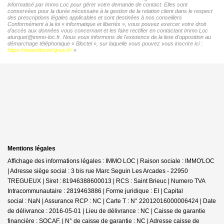
informatisé par Immo Loc pour gérer votre demande de contact. Elles sont
conservées pour la durée nécessaire à la gestion de la relation client dans le respect
des prescriptions légales applicables et sont destinées à nos conseillers
Conformément à la loi « informatique et libertés », vous pouvez exercer votre droit
d'accès aux données vous concernant et les faire rectifier en contactant Immo Loc
aturquet@immo-loc.fr. Nous vous informons de l'existence de la liste d'opposition au
démarchage téléphonique « Bloctel », sur laquelle vous pouvez vous inscrire ici :
https://www.bloctel.gouv.fr/
»
Mentions légales
Affichage des informations légales : IMMO LOC | Raison sociale : IMMO'LOC
| Adresse siège social : 3 bis rue Marc Seguin Les Arcades - 22950
TREGUEUX | Siret : 81946388600013 | RCS : Saint Brieuc | Numero TVA
Intracommunautaire : 2819463886 | Forme juridique : EI | Capital
social : NaN | Assurance RCP : NC |
Carte T : N° 22012016000006424 | Date
de délivrance : 2016-05-01 | Lieu de délivrance : NC | Caisse de garantie
financière : SOCAF. | N° de caisse de garantie : NC | Adresse caisse de