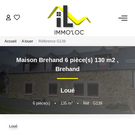
ACCUEIL
Accueil
A louer
Référence G139
LOUER
Maison Brehand 6 pièce(s) 130 m2
,
FAIRE GÉRER
Brehand
MON AGENCE
Loué
AVIS CLIENTS
6
pièce(s)
•
135
m²
•
Réf : G139
CONTACT
Loué