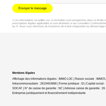
Envoyer le message
« Les informations recueillies sur ce formulaire sont enregistrées dans un fichier
prescriptions légales applicables et sont destinées à nos conseillers Conformémen
loc.fr. Nous vous informons de l'existence de la liste d'opposition au démarchage t
Mentions légales
Affichage des informations légales : IMMO LOC | Raison sociale : IMMO
Intracommunautaire : 2819463886 | Forme juridique : EI | Capital social
SOCAF. | N° de caisse de garantie : NC | Adresse caisse de garantie : 26 
Entreprise juridiquement et financièrement indépendante