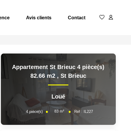
ence
Avis clients
Contact
Appartement St Brieuc 4 pièce(s)
82.66 m2
,
St Brieuc
Loué
83
m²
4
pièce(s)
Réf :
IL227