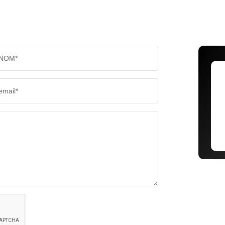
NOM*
email*