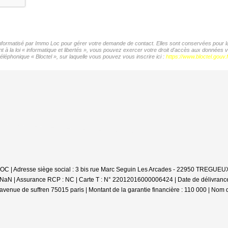
 informatisé par Immo Loc pour gérer votre demande de contact. Elles sont conservées pour la 
t à la loi « informatique et libertés », vous pouvez exercer votre droit d'accès aux données
éléphonique « Bloctel », sur laquelle vous pouvez vous inscrire ici :
https://www.bloctel.gouv.f
'LOC | Adresse siège social : 3 bis rue Marc Seguin Les Arcades - 22950 TREGUEUX
 : NaN | Assurance RCP : NC |
Carte T : N° 22012016000006424 | Date de délivrance :
avenue de suffren 75015 paris | Montant de la garantie financière : 110 000 | Nom 