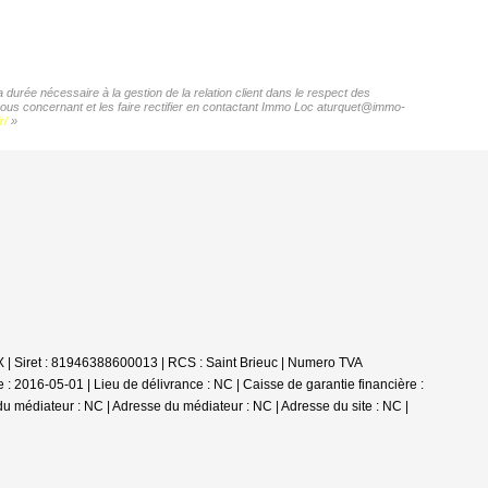
durée nécessaire à la gestion de la relation client dans le respect des
 vous concernant et les faire rectifier en contactant Immo Loc aturquet@immo-
r/
»
 | Siret : 81946388600013 | RCS : Saint Brieuc | Numero TVA
 2016-05-01 | Lieu de délivrance : NC | Caisse de garantie financière :
du médiateur : NC | Adresse du médiateur : NC | Adresse du site : NC |