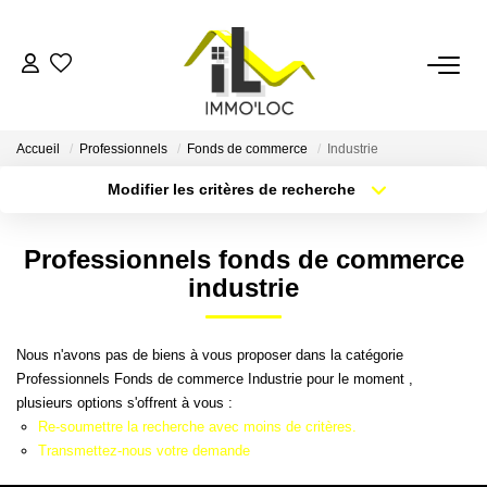
ACCUEIL
Accueil
Professionnels
Fonds de commerce
Industrie
LOUER
Modifier les critères de recherche
Localisation
Type de bien
Surface min
Budget max
FAIRE GÉRER
Professionnels fonds de commerce
industrie
Plus de critères
Créer une alerte
MON AGENCE
Nous n'avons pas de biens à vous proposer dans la catégorie
AVIS CLIENTS
Professionnels Fonds de commerce Industrie pour le moment ,
plusieurs options s'offrent à vous :
Re-soumettre la recherche avec moins de critères.
CONTACT
Transmettez-nous votre demande